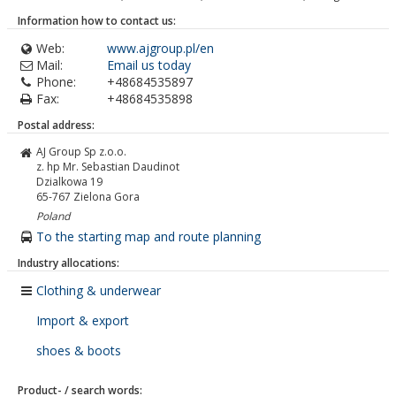
Information how to contact us:
Web:
www.ajgroup.pl/en
Mail:
Email us today
Phone:
+48684535897
Fax:
+48684535898
Postal address:
AJ Group Sp z.o.o.
z. hp Mr. Sebastian Daudinot
Dzialkowa 19
65-767
Zielona Gora
Poland
To the starting map and route planning
Industry allocations:
Clothing & underwear
Import & export
shoes & boots
Product- / search words: