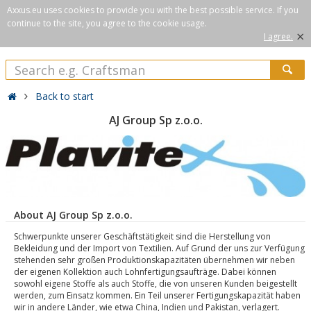
Axxus.eu uses cookies to provide you with the best possible service. If you
continue to the site, you agree to the cookie usage.
×
I agree.
Back to start
AJ Group Sp z.o.o.
About AJ Group Sp z.o.o.
Schwerpunkte unserer Geschäftstätigkeit sind die Herstellung von
Bekleidung und der Import von Textilien. Auf Grund der uns zur Verfügung
stehenden sehr großen Produktionskapazitäten übernehmen wir neben
der eigenen Kollektion auch Lohnfertigungsaufträge. Dabei können
sowohl eigene Stoffe als auch Stoffe, die von unseren Kunden beigestellt
werden, zum Einsatz kommen. Ein Teil unserer Fertigungskapazität haben
wir in andere Länder, wie etwa China, Indien und Pakistan, verlagert.