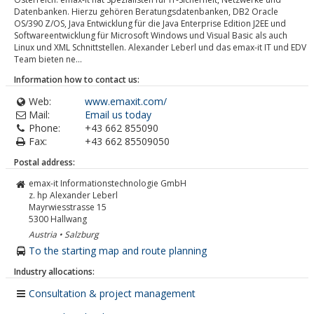
Datenbanken. Hierzu gehören Beratungsdatenbanken, DB2 Oracle
OS/390 Z/OS, Java Entwicklung für die Java Enterprise Edition J2EE und
Softwareentwicklung für Microsoft Windows und Visual Basic als auch
Linux und XML Schnittstellen. Alexander Leberl und das emax-it IT und EDV
Team bieten ne...
Information how to contact us:
Web:
www.emaxit.com/
Mail:
Email us today
Phone:
+43 662 855090
Fax:
+43 662 85509050
Postal address:
emax-it Informationstechnologie GmbH
z. hp Alexander Leberl
Mayrwiesstrasse 15
5300
Hallwang
Austria • Salzburg
To the starting map and route planning
Industry allocations:
Consultation & project management