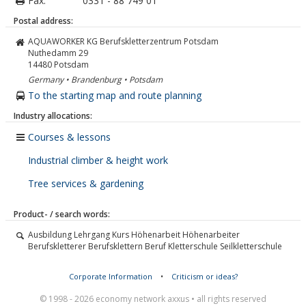
Fax:
0331 - 88 749 01
Postal address:
AQUAWORKER KG Berufskletterzentrum Potsdam
Nuthedamm 29
14480
Potsdam
Germany • Brandenburg • Potsdam
To the starting map and route planning
Industry allocations:
Courses & lessons
Industrial climber & height work
Tree services & gardening
Product- / search words:
Ausbildung Lehrgang Kurs Höhenarbeit Höhenarbeiter
Berufskletterer Berufsklettern Beruf Kletterschule Seilkletterschule
Corporate Information
•
Criticism or ideas?
© 1998 - 2026 economy network axxus • all rights reserved