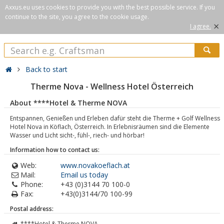
Axxus.eu uses cookies to provide you with the best possible service. If you
continue to the site, you agree to the cookie usage.
×
I agree.
Back to start
Therme Nova - Wellness Hotel Österreich
About ****Hotel & Therme NOVA
Entspannen, Genießen und Erleben dafür steht die Therme + Golf Wellness
Hotel Nova in Köflach, Österreich. In Erlebnisräumen sind die Elemente
Wasser und Licht sicht-, fühl-, riech- und hörbar!
Information how to contact us:
Web:
www.novakoeflach.at
Mail:
Email us today
Phone:
+43 (0)3144 70 100-0
Fax:
+43(0)3144/70 100-99
Postal address:
****Hotel & Therme NOVA