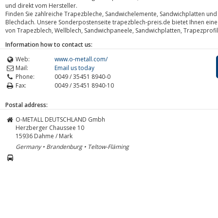
und direkt vom Hersteller.
Finden Sie zahlreiche Trapezbleche, Sandwichelemente, Sandwichplatten und 
Blechdach. Unsere Sonderpostenseite trapezblech-preis.de bietet Ihnen eine 
von Trapezblech, Wellblech, Sandwichpaneele, Sandwichplatten, Trapezprofi
Information how to contact us:
Web:
www.o-metall.com/
Mail:
Email us today
Phone:
0049 / 35451 8940-0
Fax:
0049 / 35451 8940-10
Postal address:
O-METALL DEUTSCHLAND Gmbh
Herzberger Chaussee 10
15936
Dahme / Mark
Germany • Brandenburg • Teltow-Fläming