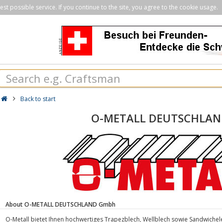
st possible service. If you continue to the site, you agree to the cookie usage.
Back to start
O-METALL DEUTSCHLA
About O-METALL DEUTSCHLAND Gmbh
O-Metall bietet Ihnen hochwertiges Trapezblech, Wellblech sowie Sandwiche