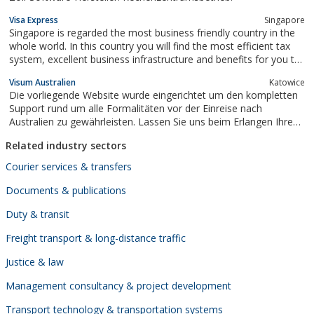
Visa Express
Singapore
Singapore is regarded the most business friendly country in the
whole world. In this country you will find the most efficient tax
system, excellent business infrastructure and benefits for you to
enjoy. Our company provides only professional help in obtaining
Visum Australien
Katowice
Singapore visa.
Die vorliegende Website wurde eingerichtet um den kompletten
Support rund um alle Formalitäten vor der Einreise nach
Australien zu gewährleisten. Lassen Sie uns beim Erlangen Ihres
ESTA Visums proffesionell behilflich sein und reisen Sie
Related industry sectors
unbekümmert in das schönste Land der Welt.
Courier services & transfers
Documents & publications
Duty & transit
Freight transport & long-distance traffic
Justice & law
Management consultancy & project development
Transport technology & transportation systems