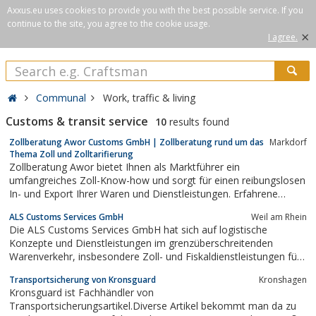
Axxus.eu uses cookies to provide you with the best possible service. If you
continue to the site, you agree to the cookie usage.
×
I agree.
Communal
Work, traffic & living
Customs & transit service
10
results found
Zollberatung Awor Customs GmbH | Zollberatung rund um das
Markdorf
Thema Zoll und Zolltarifierung
Zollberatung Awor bietet Ihnen als Marktführer ein
umfangreiches Zoll-Know-how und sorgt für einen reibungslosen
In- und Export Ihrer Waren und Dienstleistungen. Erfahrene
Zollbeamte, Juristen, Zollspezialisten aus Industrie, dipl.
ALS Customs Services GmbH
Weil am Rhein
Zolldeklaranten, Ingenieure und Techniker stehen mit Zoll Know-
Die ALS Customs Services GmbH hat sich auf logistische
how zur Verfügung.
Konzepte und Dienstleistungen im grenzüberschreitenden
Warenverkehr, insbesondere Zoll- und Fiskaldienstleistungen für
in- und exportierende Unternehmen spezialisiert.
Transportsicherung von Kronsguard
Kronshagen
Kronsguard ist Fachhändler von
Transportsicherungsartikel.Diverse Artikel bekommt man da zu