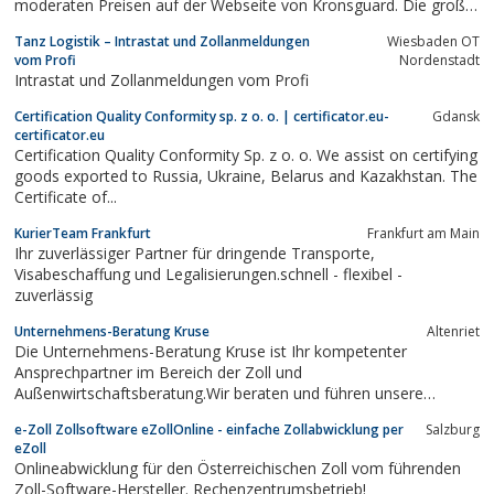
moderaten Preisen auf der Webseite von Kronsguard. Die große
Auswahl und die hohe Qualität in einem ausgesuchten und auch
Tanz Logistik – Intrastat und Zollanmeldungen
Wiesbaden OT
getesteten Sortiment sprechen für sich. Die Produkte gibt es
vom Profi
Nordenstadt
auch alle für Großkunden.
Intrastat und Zollanmeldungen vom Profi
Certification Quality Conformity sp. z o. o. | certificator.eu-
Gdansk
certificator.eu
Certification Quality Conformity Sp. z o. o. We assist on certifying
goods exported to Russia, Ukraine, Belarus and Kazakhstan. The
Certificate of...
KurierTeam Frankfurt
Frankfurt am Main
Ihr zuverlässiger Partner für dringende Transporte,
Visabeschaffung und Legalisierungen.schnell - flexibel -
zuverlässig
Unternehmens-Beratung Kruse
Altenriet
Die Unternehmens-Beratung Kruse ist Ihr kompetenter
Ansprechpartner im Bereich der Zoll und
Außenwirtschaftsberatung.Wir beraten und führen unsere
Kunden zum AEO (Authorised Economic Operator) und erstellen
e-Zoll Zollsoftware eZollOnline - einfache Zollabwicklung per
Salzburg
mit ihnen die Selbstbewertung.Wir unterstützen Sie bei der
eZoll
Erlangung von weiteren Zoll-Vereinfachungen.Beraten und...
Onlineabwicklung für den Österreichischen Zoll vom führenden
Zoll-Software-Hersteller. Rechenzentrumsbetrieb!