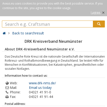
Axxus.eu uses cookies to provide you with the best possible service. If you
continue to the site, you agree to the cookie usage.
×
I agree.
Back to searchresult
DRK Kreisverband Neumünster
About DRK-Kreisverband Neumünster e.V.
Das Deutsche Rote Kreuz ist die nationale Gesellschaft der Internationalen
Rotkreuz- und Rothalbmondbewegung in Deutschland. Sie leistet Hilfe für
Menschen in Konfliktsituationen, bei Katastrophen, gesundheitlichen oder
sozialen Notlagen.
Information how to contact us:
Web:
www.drk-nms.de/
Mail:
Email us today
Phone:
04321 41 91-0
Fax:
04321 41 91-44
Postal address: