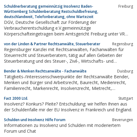
Freiwilligenbörse.Herzlich willkommen im Haus der Familie in
Schuldnerberatung gemeinnützig Insolvenz Baden-
Freiburg
Flensburg!Das Haus der Familie ist seit 65 Jahren eine
Württemberg Schuldenberatung Restschuldbefreiung,
verlässliche und kompetente Anlaufstelle für...
deutschlandweit, Telefonberatung, ohne Wartezeit
DGV, Deutsche Gesellschaft zur Förderung der
Verbraucherentschuldung e.V.gemeinnützige
Körperschafteingetragen beim Amtsgericht Freiburg unter VR
3820Vorsitzender:Dipl.-Päd. Ernst Friedrich
von der Linden & Partner Rechtsanwälte, Steuerberater
Regensburg
ZieglerSozialwirtschaftliche Fachberatungsstellefür Maßnahmen
Regensburger Kanzlei mit Rechtsanwälten, Fachanwälten für
zur Schuldenprävention und zur nachhaltigen...
Steuerrecht und Steuerberatern, tätig auf allen Gebieten der
Steuerberatung und des Steuer-, Zivil-, Wirtschafts- und
Strafrecht, insbesondere auch im Gesellschafts-, Insolvenz- und
Bender & Menken Rechtsanwälte - Fachanwälte
Duisburg
Erbrecht
Tätigkeits-/Interessenschwerpunkte der Rechtsanwälte Bender,
Menken und Bürger sind Arbeitsrecht, Baurecht, Medienrecht,
Familienrecht, Markenrecht, Insolvenzrecht, Mietrecht,
Steuerrecht, Ordnungswidrigkeit-/ Strafrecht, Verkehrsrecht,
Fact 2000 Ltd.
Stuttgart
Wettbewerbsrecht.
Insolvenz? Konkurs? Pleite? Entschuldung: wir helfen Ihnen aus
der Schuldenfalle mir der EU Insolvenz in Frankreich und England.
Schulden und Insolvenz Hilfe Forum
Beverungen
Informationen zu Insolvenz und Schulden mit moderiertem
Forum und Chat