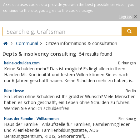
Axxus.eu uses cookies to provide you with the best possible service. If you
continue to the site, you agree to the cookie usage.
×
I agree.
Communal
Citizen informations & consultation
Depts & insolvency consulting
54
results found
keine-schulden.com
Birkungen
Keine Schulden mehr? Das ist möglich! Es liegt allein in Ihren
Händen.Mit Kontinuität und festem Willen können Sie es nach
nur 6 Jahren geschafft haben. Keine Schulden mehr zu haben, ist
also nicht aussichtslos. Es bedarf natürlich einiger Regeln und
Büro Hesse
Berlin
Schritte, doch diese sind für jederman zu bewältigen. Lesen Sie
Ein Leben ohne Schulden ist Ihr größter Wunsch? Viele Menschen
mehr ...
haben es schon geschafft, ein Leben ohne Schulden zu führen.
Werden Sie endlich schuldenfrei!
Haus der Familie - Willkommen
Flensburg
Haus der Familie - Anlaufstelle für Familien, Familienmitglieder
und Alleinlebende. Familienbildungsstätte, ADS-
Beratungszentrum, KIBIS, Seniorentreff,