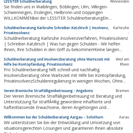
LESSITER Schuldnerberatung
Winnenden
insbesondere auftragsbezogene Abwicklungen in Vollstreckungs-
Sie finden uns in Waiblingen, Böblingen, Ulm, Villingen-
und Übereignungsangelegenheiten. Zu unseren Mandanten...
Schwenningen, Esslingen, Heilbronn und Göppingen
WILLKOMMENbei der LESSITER SchuldnerberatungEin
schuldenfreies Leben.
Schuldnerberatung Karlsruhe Schreiber-Katzlirsch | Insolvenz,
Karlsruhe
Privatinsolvenz
-
Schuldnerberatung Karlsruhe Insolvenzverfahren, Privatinsolvenz
| Schreiber-Katzlirsch | Was tun gegen Schulden - Wir helfen
Ihnen, Ihre Schulden in den Griff zu bekommen!Keine langen
Wartezeiten, Günstiges Beratungshonorar, Kostenlose Info-
Schuldnerberatung und Insolvenzberatung ohne Wartezeit mit
Weil am
Vorträge.
Hilfe bei Kontopfändung, Privatinsolvenz
Rhein
Pro Schuldnerberatung hilft schnell und nachhaltig.
Insolvenzberatung ohne Wartezeit mit Hilfe bei Kontopfändung,
PrivatinsolvenzSchuldenregulierung in wenigen Wochen, Ohne
Insolvenz Nachhaltig und diskret.
Verein Bremische Straffälligenbetreuung - Angebote
Bremen
Der Verein Bremische Straffälligenbetreuung ist Beratung und
Unterstützung für straffÃ¤llig gewordene inhaftierte und
haftentlassende Erwachsene, deren Angehörigen und
Freundinnen.
Willkommen bei der Schuldenberatung Aargau – Solothurn
Aarau
Wir unterstützen Sie bei der Entwicklung und Umsetzung von
situationsgerechten Lösungen und garantieren Ihnen absolute