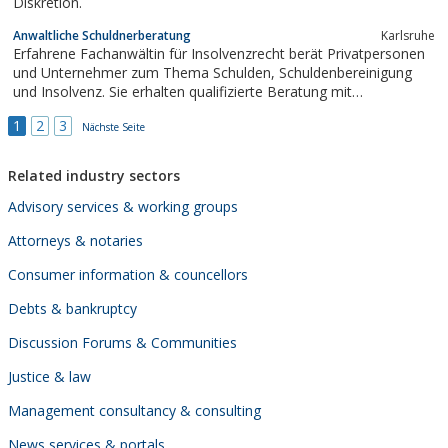
Diskretion.
Anwaltliche Schuldnerberatung
Karlsruhe
Erfahrene Fachanwältin für Insolvenzrecht berät Privatpersonen
und Unternehmer zum Thema Schulden, Schuldenbereinigung
und Insolvenz. Sie erhalten qualifizierte Beratung mit
Kostentransparenz ohne lästige Wartezeiten. Bürger mit
1
2
3
geringem Einkommen können sich auf Basis von Beratungshilfe
Nächste Seite
bei uns Rat suchen. Wir sagen Ihnen, wie...
Related industry sectors
Advisory services & working groups
Attorneys & notaries
Consumer information & councellors
Debts & bankruptcy
Discussion Forums & Communities
Justice & law
Management consultancy & consulting
News services & portals