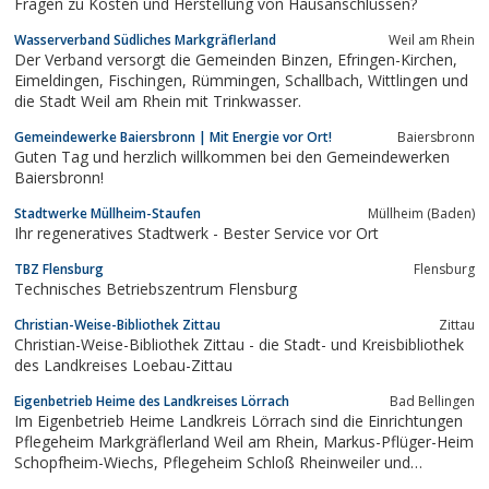
Fragen zu Kosten und Herstellung von Hausanschlüssen?
Wasserverband Südliches Markgräflerland
Weil am Rhein
Der Verband versorgt die Gemeinden Binzen, Efringen-Kirchen,
Eimeldingen, Fischingen, Rümmingen, Schallbach, Wittlingen und
die Stadt Weil am Rhein mit Trinkwasser.
Gemeindewerke Baiersbronn | Mit Energie vor Ort!
Baiersbronn
Guten Tag und herzlich willkommen bei den Gemeindewerken
Baiersbronn!
Stadtwerke Müllheim-Staufen
Müllheim (Baden)
Ihr regeneratives Stadtwerk - Bester Service vor Ort
TBZ Flensburg
Flensburg
Technisches Betriebszentrum Flensburg
Christian-Weise-Bibliothek Zittau
Zittau
Christian-Weise-Bibliothek Zittau - die Stadt- und Kreisbibliothek
des Landkreises Loebau-Zittau
Eigenbetrieb Heime des Landkreises Lörrach
Bad Bellingen
Im Eigenbetrieb Heime Landkreis Lörrach sind die Einrichtungen
Pflegeheim Markgräflerland Weil am Rhein, Markus-Pflüger-Heim
Schopfheim-Wiechs, Pflegeheim Schloß Rheinweiler und
Ambulanter Dienst Schloß Rheinweiler organisiert.