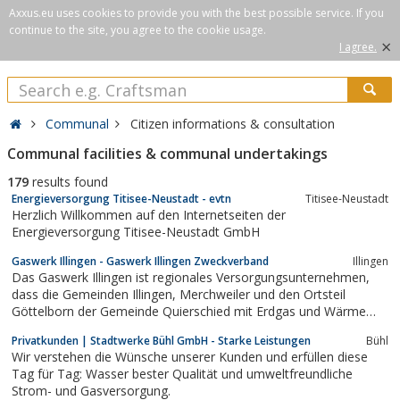
Axxus.eu uses cookies to provide you with the best possible service. If you
continue to the site, you agree to the cookie usage.
×
I agree.
Communal
Citizen informations & consultation
Communal facilities & communal undertakings
179
results found
Energieversorgung Titisee-Neustadt - evtn
Titisee-Neustadt
Herzlich Willkommen auf den Internetseiten der
Energieversorgung Titisee-Neustadt GmbH
Gaswerk Illingen - Gaswerk Illingen Zweckverband
Illingen
Das Gaswerk Illingen ist regionales Versorgungsunternehmen,
dass die Gemeinden Illingen, Merchweiler und den Ortsteil
Göttelborn der Gemeinde Quierschied mit Erdgas und Wärme
versorgt. Großes Augenmerk liegt auf Kundenfreundlichkeit und
Privatkunden | Stadtwerke Bühl GmbH - Starke Leistungen
Bühl
Angebot von Dienstleistungen.
Wir verstehen die Wünsche unserer Kunden und erfüllen diese
Tag für Tag: Wasser bester Qualität und umweltfreundliche
Strom- und Gasversorgung.