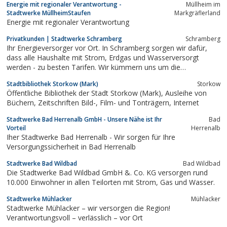
Energie mit regionaler Verantwortung -
Müllheim im
Stadtwerke MüllheimStaufen
Markgräflerland
Energie mit regionaler Verantwortung
Privatkunden | Stadtwerke Schramberg
Schram­berg
Ihr Energieversorger vor Ort. In Schramberg sorgen wir dafür,
dass alle Haushalte mit Strom, Erdgas und Wasserversorgt
werden - zu besten Tarifen. Wir kümmern uns um die
Abwasserentsorgung, betreiben das Parkhaus Stadtmitte, das
Stadtbibliothek Storkow (Mark)
Storkow
Hallenbad Sulgen und das Freibad in Tennenbronn.
Öffentliche Bibliothek der Stadt Storkow (Mark), Ausleihe von
Büchern, Zeitschriften Bild-, Film- und Tonträgern, Internet
Stadtwerke Bad Herrenalb GmbH - Unsere Nähe ist Ihr
Bad
Vorteil
Herrenalb
Iher Stadtwerke Bad Herrenalb - Wir sorgen für Ihre
Versorgungssicherheit in Bad Herrenalb
Stadtwerke Bad Wildbad
Bad Wildbad
Die Stadtwerke Bad Wildbad GmbH &. Co. KG versorgen rund
10.000 Einwohner in allen Teilorten mit Strom, Gas und Wasser.
Stadtwerke Mühlacker
Mühlacker
Stadtwerke Mühlacker – wir versorgen die Region!
Verantwortungsvoll – verlässlich – vor Ort