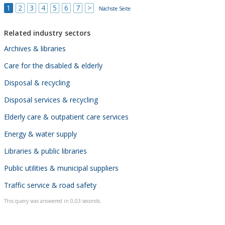
1
2
3
4
5
6
7
>
Nächste Seite
Related industry sectors
Archives & libraries
Care for the disabled & elderly
Disposal & recycling
Disposal services & recycling
Elderly care & outpatient care services
Energy & water supply
Libraries & public libraries
Public utilities & municipal suppliers
Traffic service & road safety
This query was answered in 0,03 seconds.