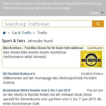
Axxus.eu uses cookies to provide you with the best possible service. If you
continue to the site, you agree to the cookie usage.
×
I agree.
Car & Traffic
Traffic
Sport & fairs
24
results found
Bike Brothers - Trial Bike Shows für Ihr Event Fahrradshows
Leverkusen
bike shows bike-events stunts stuntshow
Performance artist showact
MC Fürstlich Drehna e.V.
Fürstlich Drehna
Willkommen auf der Homepage des Motorsportclub Fürstlich
Drehna
Bootsmesse Müritz Inwater vom 5. bis 7. Juni 2015
Plau am See
An der Müritz in Rechlin findet mit der InWater Boat-Show
speziell für Binnenboote und -yachten vom 5. bis 7. Juni 2015 die
erste Bootsmesse statt