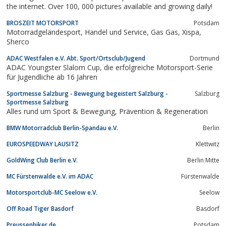
the internet. Over 100, 000 pictures available and growing daily!
BROSZEIT MOTORSPORT
Potsdam
Motorradgeländesport, Handel und Service, Gas Gas, Xispa,
Sherco
ADAC Westfalen e.V. Abt. Sport/Ortsclub/Jugend
Dortmund
ADAC Youngster Slalom Cup, die erfolgreiche Motorsport-Serie
für Jugendliche ab 16 Jahren
Sportmesse Salzburg - Bewegung begeistert Salzburg -
Salzburg
Sportmesse Salzburg
Alles rund um Sport & Bewegung, Prävention & Regeneration
BMW Motorradclub Berlin-Spandau e.V.
Berlin
EUROSPEEDWAY LAUSITZ
Klettwitz
GoldWing Club Berlin e.V.
Berlin Mitte
MC Fürstenwalde e.V. im ADAC
Fürstenwalde
Motorsportclub-MC Seelow e.V.
Seelow
Off Road Tiger Basdorf
Basdorf
Preussenbiker.de
Potsdam