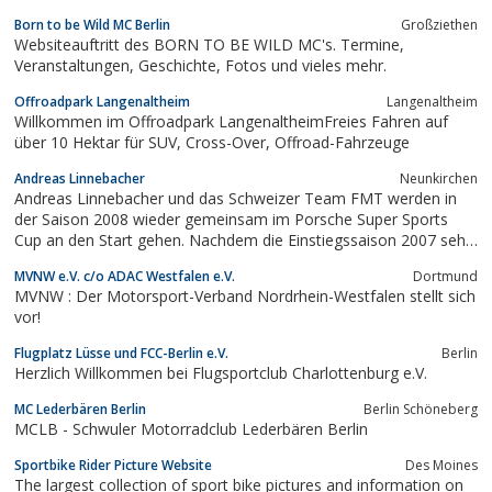
Born to be Wild MC Berlin
Großziethen
Websiteauftritt des BORN TO BE WILD MC's. Termine,
Veranstaltungen, Geschichte, Fotos und vieles mehr.
Offroadpark Langenaltheim
Langenaltheim
Willkommen im Offroadpark LangenaltheimFreies Fahren auf
über 10 Hektar für SUV, Cross-Over, Offroad-Fahrzeuge
Andreas Linnebacher
Neunkirchen
Andreas Linnebacher und das Schweizer Team FMT werden in
der Saison 2008 wieder gemeinsam im Porsche Super Sports
Cup an den Start gehen. Nachdem die Einstiegssaison 2007 sehr
erfolgreich verlaufen ist, wollen die Eidgenossen und der
MVNW e.V. c/o ADAC Westfalen e.V.
Dortmund
Saarländer in der Saison 2008 den Titel in der Klasse 5c (997
MVNW : Der Motorsport-Verband Nordrhein-Westfalen stellt sich
CUP) ins Visier nehmen
vor!
Flugplatz Lüsse und FCC-Berlin e.V.
Berlin
Herzlich Willkommen bei Flugsportclub Charlottenburg e.V.
MC Lederbären Berlin
Berlin Schöneberg
MCLB - Schwuler Motorradclub Lederbären Berlin
Sportbike Rider Picture Website
Des Moines
The largest collection of sport bike pictures and information on