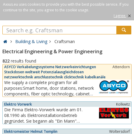
Axxus.eu uses cookies to provide you with the best possible service. If you
continue to the site, you agree to the cookie usage.
×
I agree.
Building & Living
Craftsman
Electrical Engineering & Power Engineering
822
results found
ASYCO Verkabelungssysteme Netzwerkeinrichtungen
Attendorn
Steckdosen weltweit Potenzialausgleichdosen
netzwerktechnik anschlusstechnik clicktechnik kabelkanäle
We supply a complete program for all
purposes:Smart home, door stations, network
components, fiber optic technology, cabinet
systems, wall ducts, room columns, table
Elektro Vorwerk
Kolkwitz
columns, energy columns, surface-mounted
Die Firma Elektro-Vorwerk wurde am 01.
housing, underfloor systems, switch range,
08.1990 als Elektroinstallationsbetrieb
sockets, data inserts, cables, cable support
gegründet. Sie begann als "Ein Mann"
systems, etc.With the...
Unternehmen. In den folgenden Jahren
Elektromeister Helmut Templin
Woltersdorf
behauptete sich das Unternehmen am Elektro -