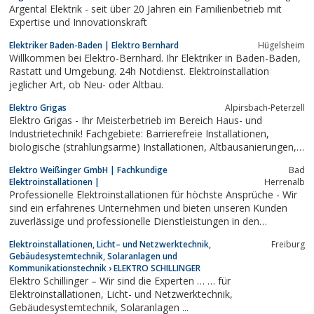
Argental Elektrik - seit über 20 Jahren ein Familienbetrieb mit
Expertise und Innovationskraft
Elektriker Baden-Baden | Elektro Bernhard
Hügelsheim
Willkommen bei Elektro-Bernhard. Ihr Elektriker in Baden-Baden,
Rastatt und Umgebung. 24h Notdienst. Elektroinstallation
jeglicher Art, ob Neu- oder Altbau.
Elektro Grigas
Alpirsbach-Peterzell
Elektro Grigas - Ihr Meisterbetrieb im Bereich Haus- und
Industrietechnik! Fachgebiete: Barrierefreie Installationen,
biologische (strahlungsarme) Installationen, Altbausanierungen,
Renovierungen, Neubauten, Ausbauten, Sat- / Antennentechnik,
Elektro Weißinger GmbH | Fachkundige
Bad
Telefonanlagen, Sprechanlagen
Elektroinstallationen |
Herrenalb
Professionelle Elektroinstallationen für höchste Ansprüche - Wir
sind ein erfahrenes Unternehmen und bieten unseren Kunden
zuverlässige und professionelle Dienstleistungen in den
Bereichen ...
Elektroinstallationen, Licht– und Netzwerktechnik,
Freiburg
Gebäudesystemtechnik, Solaranlagen und
Kommunikationstechnik › ELEKTRO SCHILLINGER
Elektro Schillinger – Wir sind die Experten … … für
Elektroinstallationen, Licht- und Netzwerktechnik,
Gebäudesystemtechnik, Solaranlagen ...