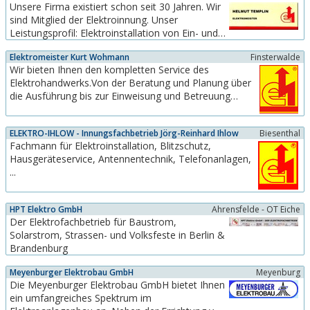
Unsere Firma existiert schon seit 30 Jahren. Wir
Markt im Cottbusser Raum und wuchs dabei
sind Mitglied der Elektroinnung. Unser
langsam und beständig. Die
Leistungsprofil: Elektroinstallation von Ein- und
Unternehmensausrichtung legte sich neben dem
Mehrfamilienhäusern, Klingel-Türsprech- und
normalen...
Elektromeister Kurt Wohmann
Finsterwalde
Videoanlagen.
Wir bieten Ihnen den kompletten Service des
Elektrohandwerks.Von der Beratung und Planung über
die Ausführung bis zur Einweisung und Betreuung
danach.Ein modernes Gebäude funktioniert nur dank
komplexer Strom-, Nachrichten-, Überwachungs- und
ELEKTRO-IHLOW - Innungsfachbetrieb Jörg-Reinhard Ihlow
Biesenthal
Klimaanlagen. Dafür, daß diese sinnvoll geplant werden
Fachmann für Elektroinstallation, Blitzschutz,
und reibungslos...
Hausgeräteservice, Antennentechnik, Telefonanlagen,
...
HPT Elektro GmbH
Ahrensfelde - OT Eiche
Der Elektrofachbetrieb für Baustrom,
Solarstrom, Strassen- und Volksfeste in Berlin &
Brandenburg
Meyenburger Elektrobau GmbH
Meyenburg
Die Meyenburger Elektrobau GmbH bietet Ihnen
ein umfangreiches Spektrum im