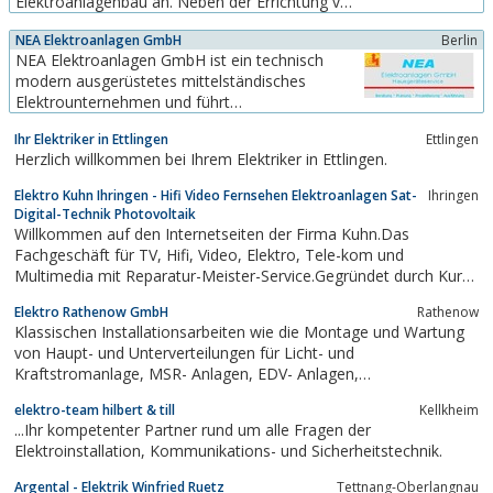
Elektroanlagenbau an. Neben der Errichtung von
Mittel- und Niederspannungsanlagen und dem
NEA Elektroanlagen GmbH
Berlin
Bau von Telekommunikationsanlagen gehören
NEA Elektroanlagen GmbH ist ein technisch
dazu auch Planung, Errichtung, Installation und
modern ausgerüstetes mittelständisches
Wartung von Stark- und Schwachstromanlagen,
Elektrounternehmen und führt
Straßenbeleuchtung und...
Elektroinstallationen jeder Art aus, wir planen,
Ihr Elektriker in Ettlingen
Ettlingen
beraten und Projektieren. Darüber hinaus sind
Herzlich willkommen bei Ihrem Elektriker in Ettlingen.
wir ein Fachbetrieb für Gebäudetechnik.
Elektro Kuhn Ihringen - Hifi Video Fernsehen Elektroanlagen Sat-
Ihringen
Digital-Technik Photovoltaik
Willkommen auf den Internetseiten der Firma Kuhn.Das
Fachgeschäft für TV, Hifi, Video, Elektro, Tele-kom und
Multimedia mit Reparatur-Meister-Service.Gegründet durch Kurt
Kuhn im Jahr 1954Eröffnung des Ladengeschäftes für
Elektro Rathenow GmbH
Rathenow
Elektrogeräteund Unterhaltungselektronik im Jahr 19651984
Klassischen Installationsarbeiten wie die Montage und Wartung
Übernahme in zweiter Generation...
von Haupt- und Unterverteilungen für Licht- und
Kraftstromanlage, MSR- Anlagen, EDV- Anlagen,
Sicherungssysteme sowie Telefon- und Sprechanlagen, die
elektro-team hilbert & till
Kellkheim
Errichtung von Niederspannungs- und Mittelspannungsanlagen.
...Ihr kompetenter Partner rund um alle Fragen der
Elektroinstallation, Kommunikations- und Sicherheitstechnik.
Argental - Elektrik Winfried Ruetz
Tettnang-Oberlangnau