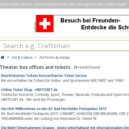
st possible service. If you continue to the site, you agree to the cookie usage.
Art & Culture
Art forms & media
Theater box offices and tickets
29
results found
Eintrittskarten Tickets Konzertkarten Ticket Service
Bei uns erhalten Sie Tickets für Kultur- und Sportevents WELTWEIT seit 1990!
Online Ticket Shop - HEKTICKET.de
Tickets für Konzerte, Comedy, Sport, Theater, Musicals, Festivals und Open Airs. Veranstaltungen für die ganze Familie bei
HEKTICKET.de - Wir sind der Preissieger.
Herzlich Willkommen zu den 65. Bad Hersfelder Festspielen 2015
65. Bad Hersfelder Festspiele 2015: CABARET, KOMÖDIE DER IRRUNGEN, DER ZERBROCHNE KRUG und SOMMERNACHTS-
TRÄUMEREIEN unter der Leitung von Intendant Dr. Dieter W
Die Mehr! Entertainment Gruppe - beste Unterhaltung mit internationalem En