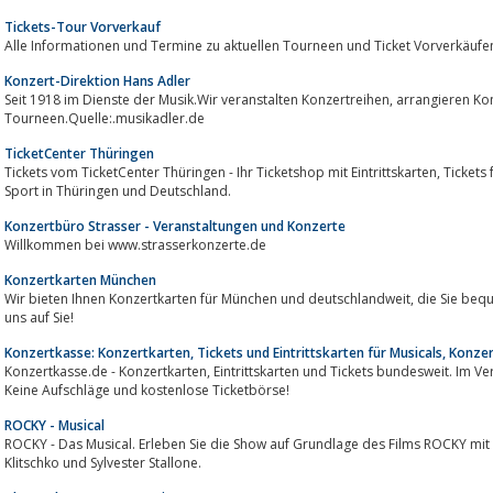
Tickets-Tour Vorverkauf
Alle Informationen und Termine zu aktuellen Tourneen und Ticket Vorverkäufe
Konzert-Direktion Hans Adler
Seit 1918 im Dienste der Musik.Wir veranstalten Konzertreihen, arrangieren Konzerte, vermitteln Künstler und organisieren
Tourneen.Quelle:.musikadler.de
TicketCenter Thüringen
Tickets vom TicketCenter Thüringen - Ihr Ticketshop mit Eintrittskarten, Tickets für über 50.000 Veranstaltungen, Events und
Sport in Thüringen und Deutschland.
Konzertbüro Strasser - Veranstaltungen und Konzerte
Willkommen bei www.strasserkonzerte.de
Konzertkarten München
Wir bieten Ihnen Konzertkarten für München und deutschlandweit, die Sie bequem im Internet bestellen können. Wir freuen
uns auf Sie!
Konzertkasse: Konzertkarten, Tickets und Eintrittskarten für Musicals, Konzer
Konzertkasse.de - Konzertkarten, Eintrittskarten und Tickets bundesweit. Im Vergleich einer der günstigsten Onlineshops.
Keine Aufschläge und kostenlose Ticketbörse!
ROCKY - Musical
ROCKY - Das Musical. Erleben Sie die Show auf Grundlage des Films ROCKY mit
Klitschko und Sylvester Stallone.