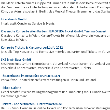
Die Mehr! Entertainment Gruppe mit Firmensitz in Düsseldorf betreibt derzeit s
die Zuschauer beste Unterhaltung mit internationalem Entertainment:Das Capitol Theater D
Köln, der Admiralspalast in Berlin, das Musical Theater Bremen und das Starli
Interklassik GmbH
Interklassik Concierge Service & Events
Klassische Konzerte Wien Karten - EUROPERA Ticket GmbH / Vienna Concert
Klassische Konzerte in Wien. Karten/Tickets für Wiener Musikverein Konzerte 
Spielstätte in Wien.
Konzerte Tickets & Kartenvorverkäufe 2012
Jetzt alle Top Konzerte und Events Live miterleben. Karten und Tickets im Vorve
SKS Erwin Russ GmbH
SKS Erwin Russ GmbH, Eintrittskarten, Vorverkauf Konzertkarten, Vorverkauf von Konzertkarten, TicketsEintrittskarten,
Vorverkauf Konzertkarten, Vorverkauf von Konzertkarten, Tickets
Theaterkasse im Reisebüro RAINER REISEN
Verkauf von Theaterkarten für Veranstaltungen in Berlin und Umland
Ticket-Galerie
Gesellschaft für Veranstalungsmanagement und -marketing mbH, Bundesweiter Ticketvertrieb und Dienstleistungen im
Eventmanagement
Tickets - Konzertkarten - Eintrittskarten.de
Bei TKS GmbH können Sie online Tickets und Konzertkarten zu Veranstaltungen