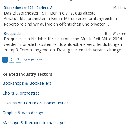
Blasorchester 1911 Berlin e.V.
Mahlow
Das Blasorchester 1911 Berlin e.V. ist das älteste
Amatuerblasorchester in Berlin. Mit unserem umfangreichen
Repertoire sind wir auf vielen öffentlichen und privaten
Veranstaltungen in Berlin und der Umgebung anzutreffen.
Broque.de
Bad Wiessee
Selbstverständlich können wir auch Ihre Festumzüge musikalisch
Broque ist ein Netlabel für elektronische Musik. Seit Mitte 2004
unterstützen.
werden monatlich kostenfrei downloadbare Veröffentlichungen
im mp3-Format angeboten. Dazu gesellen sich Veranstaltungen,
Podcast und auch ein Fanzine.
1
2
3
Nächste Seite
Related industry sectors
Bookshops & Booksellers
Choirs & orchestras
Discussion Forums & Communities
Graphic & web design
Massage & therapeutic massages