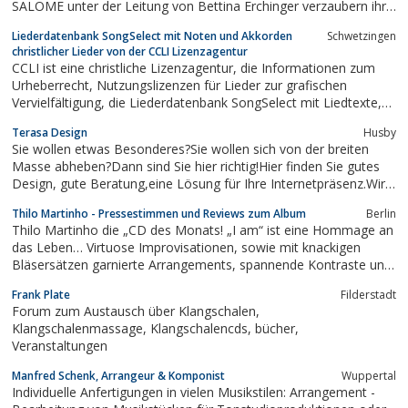
SALOME unter der Leitung von Bettina Erchinger verzaubern ihr
Publikum mit excellenter Konzertshow, animieren das Publikum
Liederdatenbank SongSelect mit Noten und Akkorden
Schwetzingen
die Tanzfläche zu erobern. Seit 1997 hat sich diese
christlicher Lieder von der CCLI Lizenzagentur
außergewöhnliche Formation als erstklassiges...
CCLI ist eine christliche Lizenzagentur, die Informationen zum
Urheberrecht, Nutzungslizenzen für Lieder zur grafischen
Vervielfältigung, die Liederdatenbank SongSelect mit Liedtexte,
Noten und Akkorden sowie Filmlizenzen für Kirchen und
Terasa Design
Husby
Gemeinden anbietet.
Sie wollen etwas Besonderes?Sie wollen sich von der breiten
Masse abheben?Dann sind Sie hier richtig!Hier finden Sie gutes
Design, gute Beratung,eine Lösung für Ihre Internetpräsenz.Wir
bieten...... einen perfekten individuellen Internetauftritt,
Thilo Martinho - Pressestimmen und Reviews zum Album
Berlin
ausgefallenes Design,... einfache Bedienung......
Thilo Martinho die „CD des Monats! „I am“ ist eine Hommage an
das Leben… Virtuose Improvisationen, sowie mit knackigen
Bläsersätzen garnierte Arrangements, spannende Kontraste und
eine hochkarätige musikalische Besetzung, lassen diese CD zu
Frank Plate
Filderstadt
einer der interessantesten Neuerscheinungen werden, heben
Forum zum Austausch über Klangschalen,
diese Produktion...
Klangschalenmassage, Klangschalencds, bücher,
Veranstaltungen
Manfred Schenk, Arrangeur & Komponist
Wuppertal
Individuelle Anfertigungen in vielen Musikstilen: Arrangement -