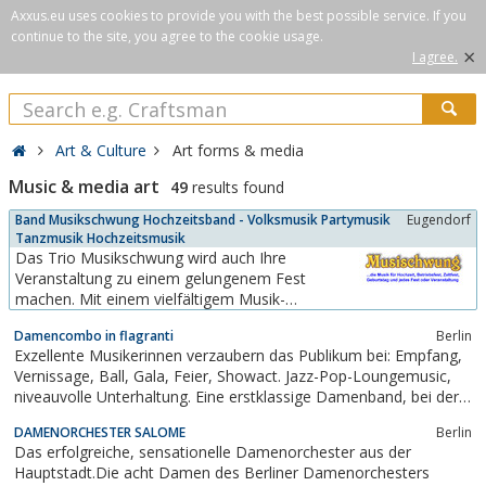
Axxus.eu uses cookies to provide you with the best possible service. If you
continue to the site, you agree to the cookie usage.
×
I agree.
Art & Culture
Art forms & media
Music & media art
49
results found
Band Musikschwung Hochzeitsband - Volksmusik Partymusik
Eugendorf
Tanzmusik Hochzeitsmusik
Das Trio Musikschwung wird auch Ihre
Veranstaltung zu einem gelungenem Fest
machen. Mit einem vielfältigem Musik-
Programm bleiben keine musikalischen
Damencombo in flagranti
Berlin
Wünsche offen. Besuchen Sie unsere
Exzellente Musikerinnen verzaubern das Publikum bei: Empfang,
Homepage und überzeugen Sie sich selbst mit
Vernissage, Ball, Gala, Feier, Showact. Jazz-Pop-Loungemusic,
Hörproben, Demo-Songs, Videos, Auftrittsbilder
niveauvolle Unterhaltung. Eine erstklassige Damenband, bei der
und Referenzen. Erleben Sie Musik und
jeder Auftritt zum Ereignis wird. Die Damenkapelle mit besten
Stimmung pur und...
DAMENORCHESTER SALOME
Berlin
Referenzen.
Das erfolgreiche, sensationelle Damenorchester aus der
Hauptstadt.Die acht Damen des Berliner Damenorchesters