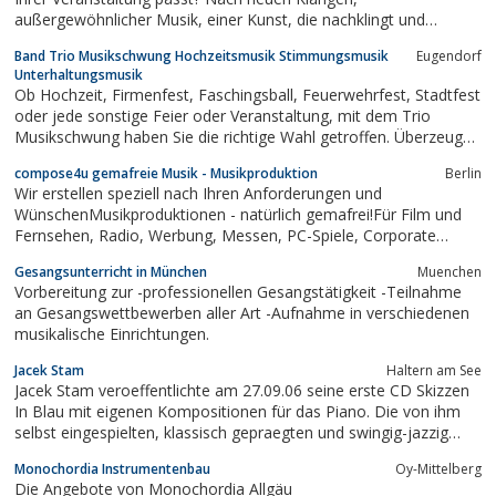
außergewöhnlicher Musik, einer Kunst, die nachklingt und
Stellung bezieht?Als Duo für Musik und Bühnenkunst sehen wir
Band Trio Musikschwung Hochzeitsmusik Stimmungsmusik
Eugendorf
unsere Aufgabe darin, Neues zu schaffen, Sichtweisen und
Unterhaltungsmusik
Hörgewohnheiten zu verändern,...
Ob Hochzeit, Firmenfest, Faschingsball, Feuerwehrfest, Stadtfest
oder jede sonstige Feier oder Veranstaltung, mit dem Trio
Musikschwung haben Sie die richtige Wahl getroffen. Überzeugen
Sie sich selbst und besuchen Sie unsere Homepage mit Video
compose4u gemafreie Musik - Musikproduktion
Berlin
und Hörproben und machen Sie eine Anfrage über Details, wir
Wir erstellen speziell nach Ihren Anforderungen und
freuen uns auf Ihren...
WünschenMusikproduktionen - natürlich gemafrei!Für Film und
Fernsehen, Radio, Werbung, Messen, PC-Spiele, Corporate
Sound, Audiologos, Warteschleifen, ...Wir produzieren in allen
Gesangsunterricht in München
Muenchen
Musikstilen. Nutzen Sie einfachunseren exklusiven Service einer
Vorbereitung zur -professionellen Gesangstätigkeit -Teilnahme
kostenlosen...
an Gesangswettbewerben aller Art -Aufnahme in verschiedenen
musikalische Einrichtungen.
Jacek Stam
Haltern am See
Jacek Stam veroeffentlichte am 27.09.06 seine erste CD Skizzen
In Blau mit eigenen Kompositionen für das Piano. Die von ihm
selbst eingespielten, klassisch gepraegten und swingig-jazzig
intonierten Werke wurden im Projectstudio-Haltern unter der
Monochordia Instrumentenbau
Oy-Mittelberg
Leitung von Co-Produzent Jochen Boos aufgenommen.Jacek
Die Angebote von Monochordia Allgäu
Stam wurde 1952 in Danzig...