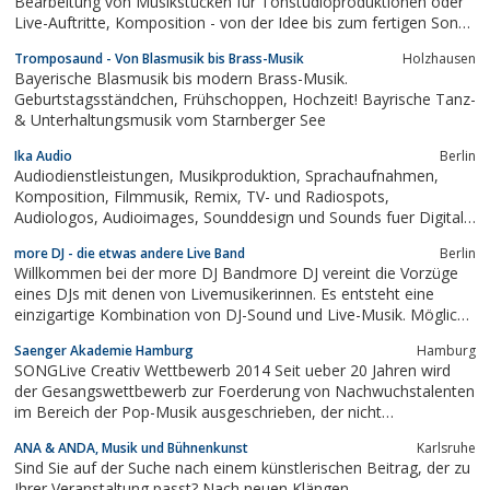
Bearbeitung von Musikstücken für Tonstudioproduktionen oder
Live-Auftritte, Komposition - von der Idee bis zum fertigen Song,
Notensatz - professionelles Notenbild z.B. von Ihrer
Tromposaund - Von Blasmusik bis Brass-Musik
Holzhausen
Komposition, und einiges mehr
Bayerische Blasmusik bis modern Brass-Musik.
Geburtstagsständchen, Frühschoppen, Hochzeit! Bayrische Tanz-
& Unterhaltungsmusik vom Starnberger See
Ika Audio
Berlin
Audiodienstleistungen, Musikproduktion, Sprachaufnahmen,
Komposition, Filmmusik, Remix, TV- und Radiospots,
Audiologos, Audioimages, Sounddesign und Sounds fuer Digitale
Medien, game soundtracks, ...
more DJ - die etwas andere Live Band
Berlin
Willkommen bei der more DJ Bandmore DJ vereint die Vorzüge
eines DJs mit denen von Livemusikerinnen. Es entsteht eine
einzigartige Kombination von DJ-Sound und Live-Musik. Möglich
sind Kombinationen mit Sängerinnen, Saxophonspielerinnen und
Saenger Akademie Hamburg
Hamburg
Percussionspielerinnen. Als Special können Tänzerinnen und
SONGLive Creativ Wettbewerb 2014 Seit ueber 20 Jahren wird
Violinistinnen hin zu...
der Gesangswettbewerb zur Foerderung von Nachwuchstalenten
im Bereich der Pop-Musik ausgeschrieben, der nicht
vordergruendig der Vermarktung von Saengern dient, sondern
ANA & ANDA, Musik und Bühnenkunst
Karlsruhe
bewusst als Kontrapunkt zu den Events der grossen Medien
Sind Sie auf der Suche nach einem künstlerischen Beitrag, der zu
Ausbildungsleistungen wuerdigen und Anregungen...
Ihrer Veranstaltung passt? Nach neuen Klängen,